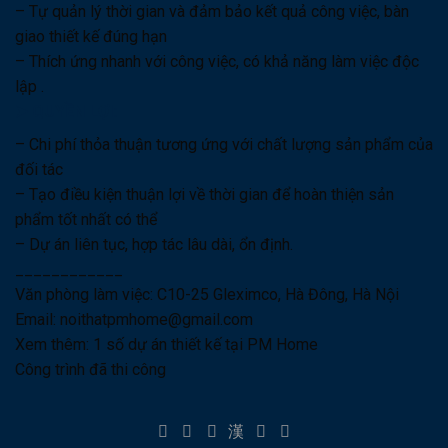
– Tự quản lý thời gian và đảm bảo kết quả công việc, bàn
giao thiết kế đúng hạn
– Thích ứng nhanh với công việc, có khả năng làm việc độc
lập .
➤ QUYỀN LỢI:
– Chi phí thỏa thuận tương ứng với chất lượng sản phẩm của
đối tác
– Tạo điều kiện thuận lợi về thời gian để hoàn thiện sản
phẩm tốt nhất có thể
– Dự án liên tục, hợp tác lâu dài, ổn định.
____________
Văn phòng làm việc: C10-25 Gleximco, Hà Đông, Hà Nội
Email: noithatpmhome@gmail.com
Xem thêm:
1 số dự án thiết kế tại PM Home
Công trình đã thi công