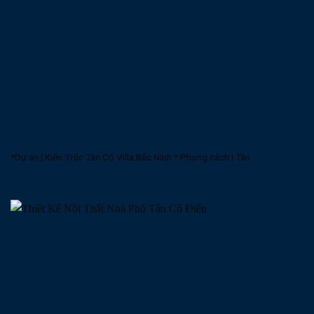
Thiết Kế Kiến Trúc Tân Cổ Villa Garden Bắc
Ninh – 240m2 – Chị Chinh
*Dự án | Kiến Trúc Tân Cổ Villa Bắc Ninh * Phong cách | Tân...