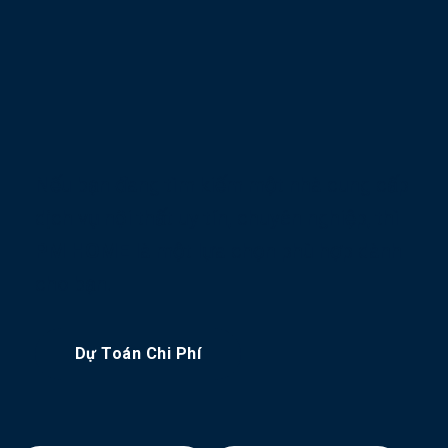
Nếu bạn đang tìm kiếm một nhà cung cấp
dịch vụ nội thất uy tín, chuyên nghiệp, thì
PM HOME
là một lựa chọn phù hợp dành
cho bạn.
Dự Toán Chi Phí