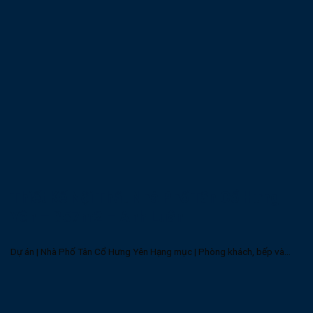
Thiết Kế Nội Thất Nhà Phố Tân Cổ Hưng
Yên – 357m2 – Anh Luân
Dự án | Nhà Phố Tân Cổ Hưng Yên Hạng mục | Phòng khách, bếp và...