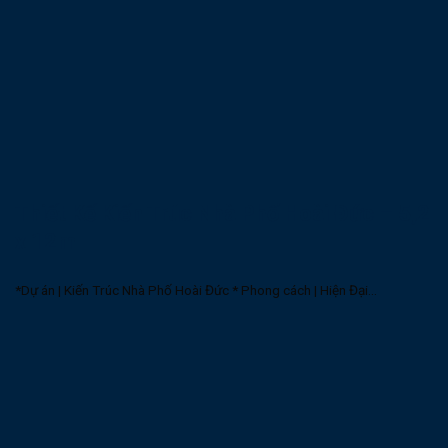
Thiết Kế Kiến Trúc Nhà Phố Hoài Đức – 5,2
x 12m
*Dự án | Kiến Trúc Nhà Phố Hoài Đức * Phong cách | Hiện Đại...