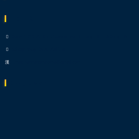
Liên Hệ
Địa chỉ: C10-25, Khu C Geleximco Lê Trọng Tấn, Hà Đông, HN
Số điện thoại: 0978 708 058
Email: noithatpmhome@gmail.com
Google Map