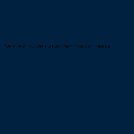
Thiết Kế Kiến Trúc Biệt Thự Sân Vườn
*Dự án | Kiến Trúc Biệt Thự Hưng Yên * Phong cách | Hiện Đại...