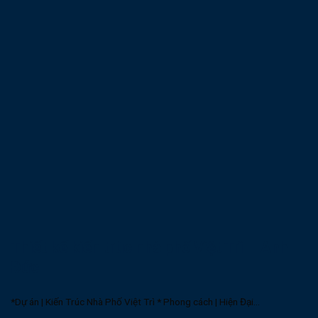
Thiết kế kiến trúc nhà phố Việt Trì – Anh
Đức
*Dự án | Kiến Trúc Nhà Phố Việt Trì * Phong cách | Hiện Đại...