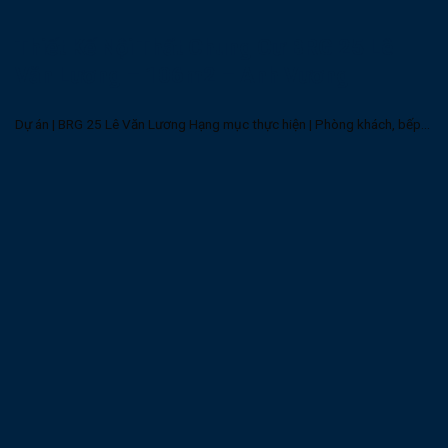
Thiết Kế Nội Thất Chung Cư BRG 25 Lê
Văn Lương – 106m2 – Anh Vương
Dự án | BRG 25 Lê Văn Lương Hạng mục thực hiện | Phòng khách, bếp...