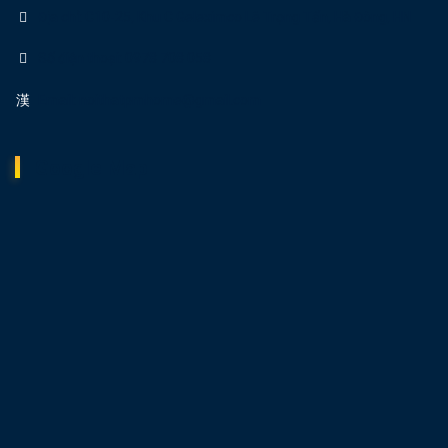
Địa chỉ: C10-25, Khu C Geleximco Lê Trọng Tấn, Hà Đông, HN
Số điện thoại: 0978 708 058
Email: noithatpmhome@gmail.com
Google Map