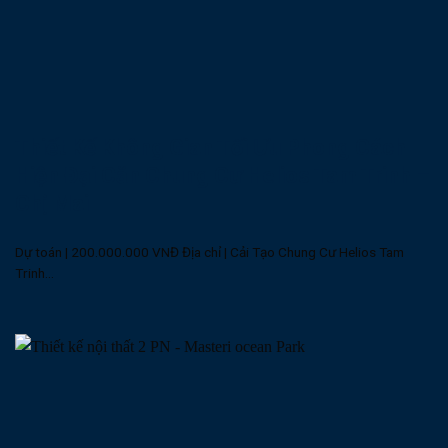
Thiết Kế Không Gian Tối Ưu Phong Cách
Hiện Đại Căn Chung Cư Helios Tam Trinh –
Chị Mai
Dự toán | 200.000.000 VNĐ Địa chỉ | Cải Tạo Chung Cư Helios Tam
Trinh...