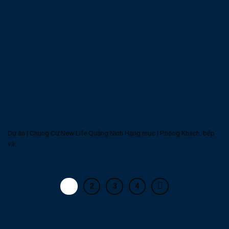
Thiết Kế Nội Thất Tân Cổ Điển Chung Cư
New Life Quảng Ninh – Chị Hằng
Dự án | Chung Cư New Life Quảng Ninh Hạng mục | Phòng Khách, bếp
và...
1
2
3
4