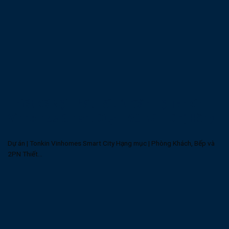
Thiết Kế Nội Thất Tối Ưu Căn Hộ TonKin
Vinhomes Smart City – 60m2 – Chị Hồng
Dự án | Tonkin Vinhomes Smart City Hạng mục | Phòng Khách, Bếp và
2PN Thiết...