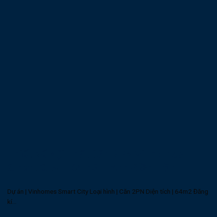
Thiết Kế Nội Thất Căn 2PN Vinhomes
Smart City – 64m2 – Anh Điền Trần
Dự án | Vinhomes Smart City Loại hình | Căn 2PN Diện tích | 64m2 Đăng
kí...