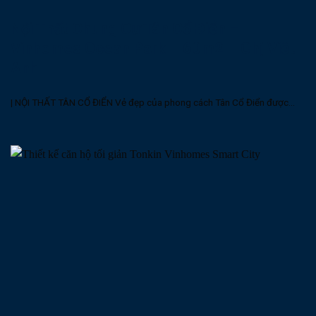
Nội Thất Chung Cư Tân Cổ Điển –
Vinhomes Ocean Park – 60m2 – Chị Việt
Anh
| NỘI THẤT TÂN CỔ ĐIỂN Vẻ đẹp của phong cách Tân Cổ Điển được...