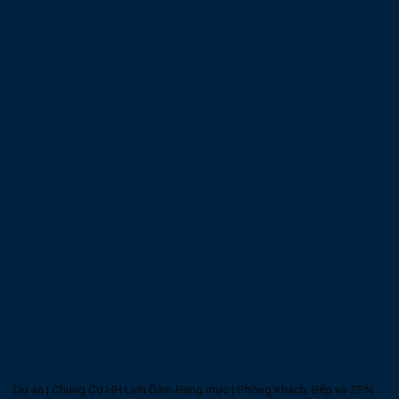
Thiết Kế Nội Thất Chung Cư HH Linh Đàm
– 68m2 – Anh Kiên
Dự án | Chung Cư HH Linh Đàm Hạng mục | Phòng Khách, Bếp và 2PN...