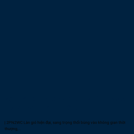
Nội Thất Chung Cư 2 Phòng Ngủ – Masteri
Ocean Park – Anh Cường
| 2PN2WC Làn gió hiện đại, sang trọng thổi bùng vào không gian thời
thượng,...