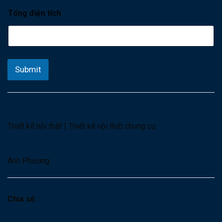
Tổng điện tích
Submit
Loại dự án:
Thiết kế nội thất
|
Thiết kế nội thất chung cư
Tên khách hàng:
Anh Phương
Chia sẻ: :