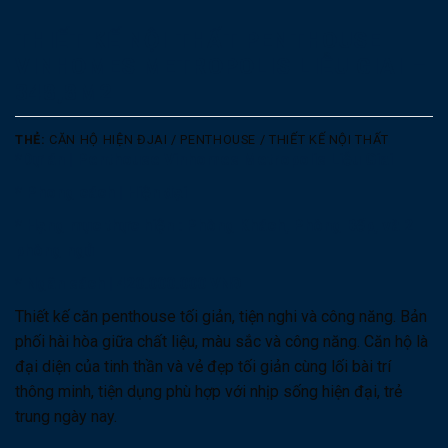
THIẾT KẾ NỘI THẤT PENTHOUSE
VINHOMES METROPOLIS LIỄU GIAI –
348,8M2
THẺ:
CĂN HỘ HIỆN ĐJAI / PENTHOUSE / THIẾT KẾ NỘI THẤT
*Dự án | Penthouse Vinhomes Metropolis Liễu Giai
* Phong cách | Hiện đại
* Hạng mục thực hiện : Phòng Khách, Phòng Bếp, và 2
phòng ngủ
* Ngân sách | 420.000.000 VNĐ
Thiết kế căn penthouse tối giản, tiện nghi và công năng. Bản
phối hài hòa giữa chất liệu, màu sắc và công năng. Căn hộ là
đại diện của tinh thần và vẻ đẹp tối giản cùng lối bài trí
thông minh, tiện dụng phù hợp với nhịp sống hiện đại, trẻ
trung ngày nay.