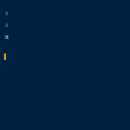
Địa chỉ: C10-25, Khu C Geleximco Lê Trọng Tấn, Hà Đông, HN
Số điện thoại: 0978 708 058
Email: noithatpmhome@gmail.com
Google Map