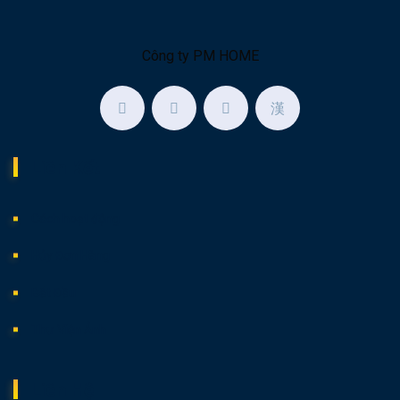
Công ty PM HOME
Liên Kết
Cách hoạt động
Hủy Đơn Hàng
Bắt Đầu
Thư Viện Ảnh
Liên Hệ