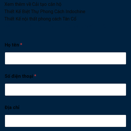
Xem thêm về
Cải tạo căn hộ
Thiết Kế Biệt Thự Phong Cách Indochine
Thiết Kế nội thất phong cách Tân Cổ
Đăng kí nhận báo giá chi tiết và tư vấn miễn phí:
Họ tên
*
Số điện thoại
*
Địa chỉ