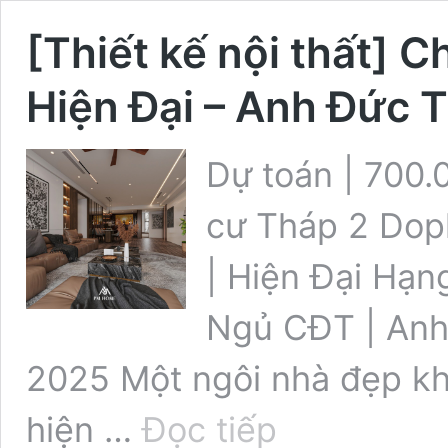
[Thiết kế nội thất]
Hiện Đại – Anh Đức 
Dự toán | 700.
cư Tháp 2 Doph
| Hiện Đại Hạn
Ngủ CĐT | Anh
2025 Một ngôi nhà đẹp khô
[Thiết
hiện …
Đọc tiếp
kế