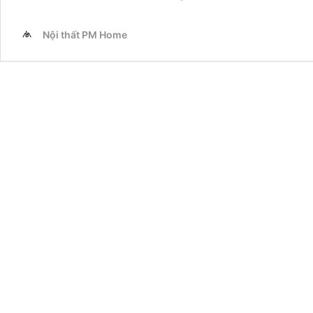
nội
thất]
Nội thất PM Home
Chung
Cư
Phong
Cách
Hiện
Đại
–
Anh
Đức
Tháp
2
Dolphin