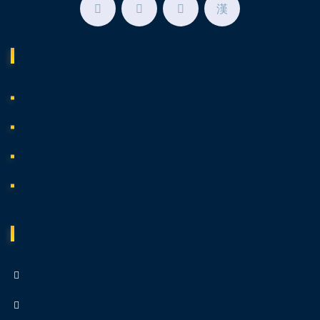
Liên Kết
Cách hoạt động
Hủy Đơn Hàng
Bắt Đầu
Thư Viện Ảnh
Liên Hệ
Địa chỉ: C10-25, Khu C Geleximco Lê Trọng Tấn, Hà Đông, HN
Số điện thoại: 0978 708 058