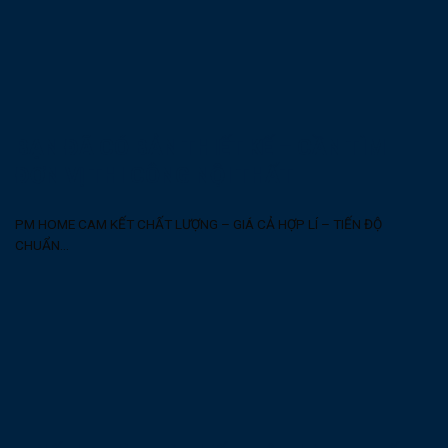
BẠN ĐÃ CÓ BẢN THIẾT KẾ – CẦN TÌM
ĐƠN VỊ THI CÔNG NỘI THẤT
PM HOME CAM KẾT CHẤT LƯỢNG – GIÁ CẢ HỢP LÍ – TIẾN ĐỘ
CHUẨN...